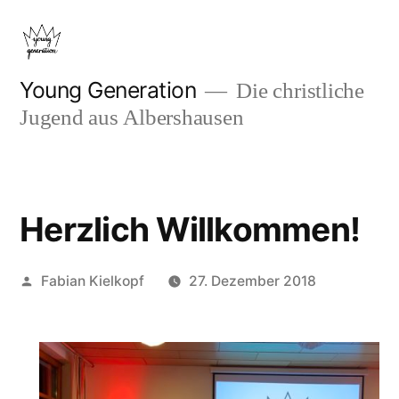
Zum
Inhalt
springen
Young Generation
Die christliche
Jugend aus Albershausen
Herzlich Willkommen!
Veröffentlicht
Fabian Kielkopf
27. Dezember 2018
von