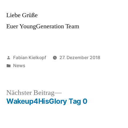
Liebe Grüße
Euer YoungGeneration Team
Veröffentlicht
Fabian Kielkopf
27. Dezember 2018
von
Veröffentlicht
News
in
Nächster
Nächster Beitrag
Beitrag:
Wakeup4HisGlory Tag 0
Beitragsnavigation