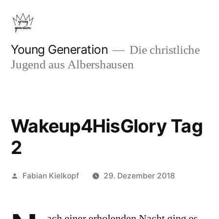
Zum
Inhalt
springen
Young Generation
Die christliche
Jugend aus Albershausen
Wakeup4HisGlory Tag
2
Veröffentlicht
Fabian Kielkopf
29. Dezember 2018
von
ach einer erholenden Nacht ging es