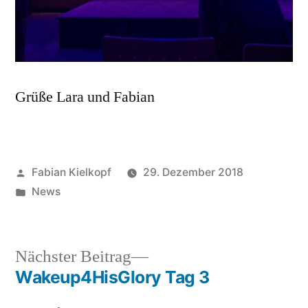
Grüße Lara und Fabian
Veröffentlicht
Fabian Kielkopf
29. Dezember 2018
von
Veröffentlicht
News
in
Nächster
Nächster Beitrag
Beitrag:
Wakeup4HisGlory Tag 3
Beitragsnavigation